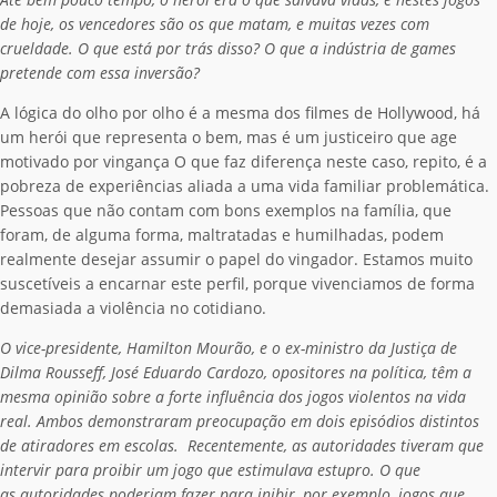
de hoje, os vencedores são os que matam, e muitas vezes com
crueldade. O que está por trás disso? O que a indústria de games
pretende com essa inversão?
A lógica do olho por olho é a mesma dos filmes de Hollywood, há
um herói que representa o bem, mas é um justiceiro que age
motivado por vingança O que faz diferença neste caso, repito, é a
pobreza de experiências aliada a uma vida familiar problemática.
Pessoas que não contam com bons exemplos na família, que
foram, de alguma forma, maltratadas e humilhadas, podem
realmente desejar assumir o papel do vingador. Estamos muito
suscetíveis a encarnar este perfil, porque vivenciamos de forma
demasiada a violência no cotidiano.
O vice-presidente, Hamilton Mourão, e o ex-ministro da Justiça de
Dilma Rousseff, José Eduardo Cardozo, opositores na política, têm a
mesma opinião sobre a forte influência dos jogos violentos na vida
real. Ambos demonstraram preocupação em dois episódios distintos
de atiradores em escolas. Recentemente, as autoridades tiveram que
intervir para proibir um jogo que estimulava estupro. O que
as autoridades poderiam fazer para inibir, por exemplo, jogos que