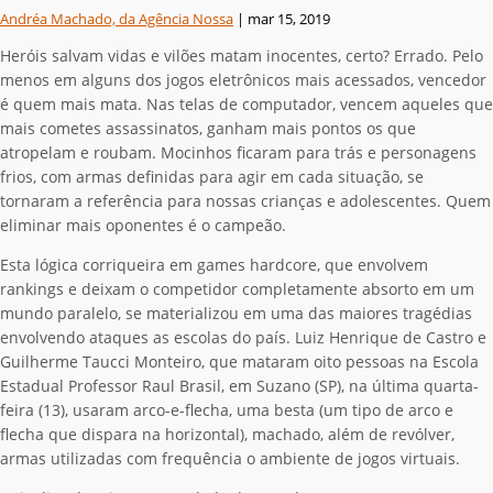
Andréa Machado, da Agência Nossa
|
mar 15, 2019
Heróis salvam vidas e vilões matam inocentes, certo? Errado. Pelo
menos em alguns dos jogos eletrônicos mais acessados, vencedor
é quem mais mata. Nas telas de computador, vencem aqueles que
mais cometes assassinatos, ganham mais pontos os que
atropelam e roubam. Mocinhos ficaram para trás e personagens
frios, com armas definidas para agir em cada situação, se
tornaram a referência para nossas crianças e adolescentes. Quem
eliminar mais oponentes é o campeão.
Esta lógica corriqueira em games hardcore, que envolvem
rankings e deixam o competidor completamente absorto em um
mundo paralelo, se materializou em uma das maiores tragédias
envolvendo ataques as escolas do país. Luiz Henrique de Castro e
Guilherme Taucci Monteiro, que mataram oito pessoas na Escola
Estadual Professor Raul Brasil, em Suzano (SP), na última quarta-
feira (13), usaram arco-e-flecha, uma besta (um tipo de arco e
flecha que dispara na horizontal), machado, além de revólver,
armas utilizadas com frequência o ambiente de jogos virtuais.