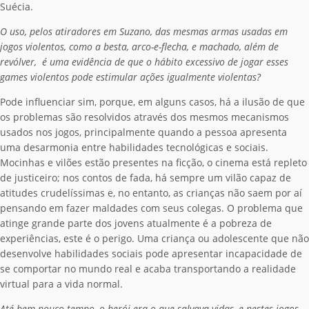
Suécia.
O uso, pelos atiradores em Suzano, das mesmas armas usadas em
jogos violentos, como a besta, arco-e-flecha, e machado, além de
revólver, é uma evidência de que o hábito excessivo de jogar esses
games violentos pode estimular ações igualmente violentas?
Pode influenciar sim, porque, em alguns casos, há a ilusão de que
os problemas são resolvidos através dos mesmos mecanismos
usados nos jogos, principalmente quando a pessoa apresenta
uma desarmonia entre habilidades tecnológicas e sociais.
Mocinhas e vilões estão presentes na ficção, o cinema está repleto
de justiceiro; nos contos de fada, há sempre um vilão capaz de
atitudes crudelíssimas e, no entanto, as crianças não saem por aí
pensando em fazer maldades com seus colegas. O problema que
atinge grande parte dos jovens atualmente é a pobreza de
experiências, este é o perigo. Uma criança ou adolescente que não
desenvolve habilidades sociais pode apresentar incapacidade de
se comportar no mundo real e acaba transportando a realidade
virtual para a vida normal.
Até bem pouco tempo, o herói era o que salvava vidas, e nestes jogos