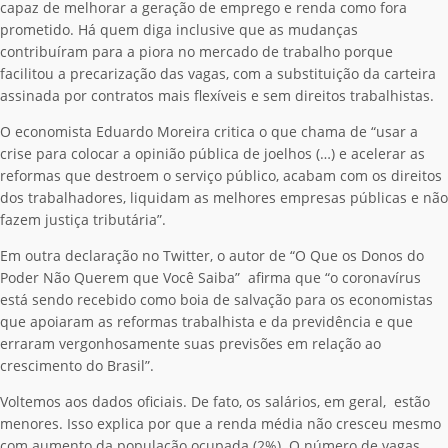
capaz de melhorar a geração de emprego e renda como fora
prometido. Há quem diga inclusive que as mudanças
contribuíram para a piora no mercado de trabalho porque
facilitou a precarização das vagas, com a substituição da carteira
assinada por contratos mais flexíveis e sem direitos trabalhistas.
O economista Eduardo Moreira critica o que chama de “usar a
crise para colocar a opinião pública de joelhos (…) e acelerar as
reformas que destroem o serviço público, acabam com os direitos
dos trabalhadores, liquidam as melhores empresas públicas e não
fazem justiça tributária”.
Em outra declaração no Twitter, o autor de “O Que os Donos do
Poder Não Querem que Você Saiba” afirma que “o coronavírus
está sendo recebido como boia de salvação para os economistas
que apoiaram as reformas trabalhista e da previdência e que
erraram vergonhosamente suas previsões em relação ao
crescimento do Brasil”.
Voltemos aos dados oficiais. De fato, os salários, em geral, estão
menores. Isso explica por que a renda média não cresceu mesmo
com aumento da população ocupada (2%). O número de vagas