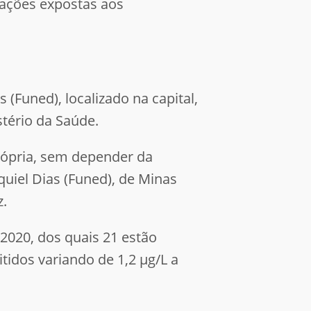
lações expostas aos
 (Funed), localizado na capital,
stério da Saúde.
rópria, sem depender da
quiel Dias (Funed), de Minas
z.
 2020, dos quais 21 estão
idos variando de 1,2 μg/L a