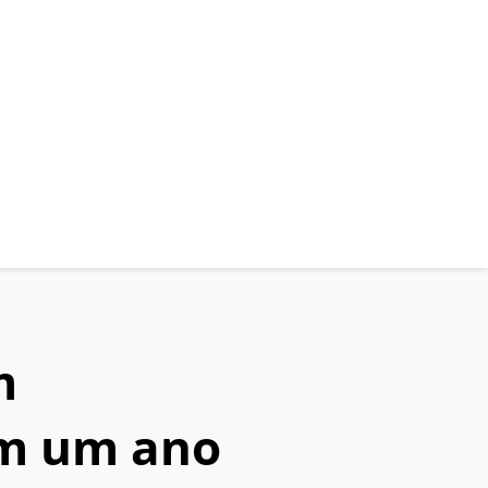
m
em um ano