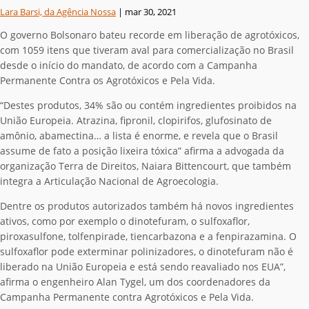
Lara Barsi, da Agência Nossa
|
mar 30, 2021
O governo Bolsonaro bateu recorde em liberação de agrotóxicos,
com 1059 itens que tiveram aval para comercialização no Brasil
desde o início do mandato, de acordo com a Campanha
Permanente Contra os Agrotóxicos e Pela Vida.
“Destes produtos, 34% são ou contém ingredientes proibidos na
União Europeia. Atrazina, fipronil, clopirifos, glufosinato de
amônio, abamectina… a lista é enorme, e revela que o Brasil
assume de fato a posição lixeira tóxica” afirma a advogada da
organização Terra de Direitos, Naiara Bittencourt, que também
integra a Articulação Nacional de Agroecologia.
Dentre os produtos autorizados também há novos ingredientes
ativos, como por exemplo o dinotefuram, o sulfoxaflor,
piroxasulfone, tolfenpirade, tiencarbazona e a fenpirazamina. O
sulfoxaflor pode exterminar polinizadores, o dinotefuram não é
liberado na União Europeia e está sendo reavaliado nos EUA”,
afirma o engenheiro Alan Tygel, um dos coordenadores da
Campanha Permanente contra Agrotóxicos e Pela Vida.