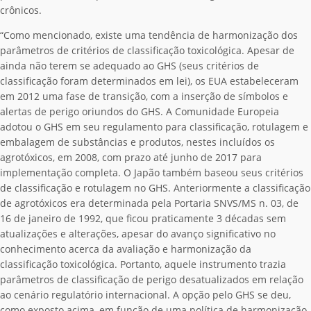
crônicos.
“Como mencionado, existe uma tendência de harmonização dos
parâmetros de critérios de classificação toxicológica. Apesar de
ainda não terem se adequado ao GHS (seus critérios de
classificação foram determinados em lei), os EUA estabeleceram
em 2012 uma fase de transição, com a inserção de símbolos e
alertas de perigo oriundos do GHS. A Comunidade Europeia
adotou o GHS em seu regulamento para classificação, rotulagem e
embalagem de substâncias e produtos, nestes incluídos os
agrotóxicos, em 2008, com prazo até junho de 2017 para
implementação completa. O Japão também baseou seus critérios
de classificação e rotulagem no GHS. Anteriormente a classificação
de agrotóxicos era determinada pela Portaria SNVS/MS n. 03, de
16 de janeiro de 1992, que ficou praticamente 3 décadas sem
atualizações e alterações, apesar do avanço significativo no
conhecimento acerca da avaliação e harmonização da
classificação toxicológica. Portanto, aquele instrumento trazia
parâmetros de classificação de perigo desatualizados em relação
ao cenário regulatório internacional. A opção pelo GHS se deu,
como exposto acima, em função de uma política de harmonização