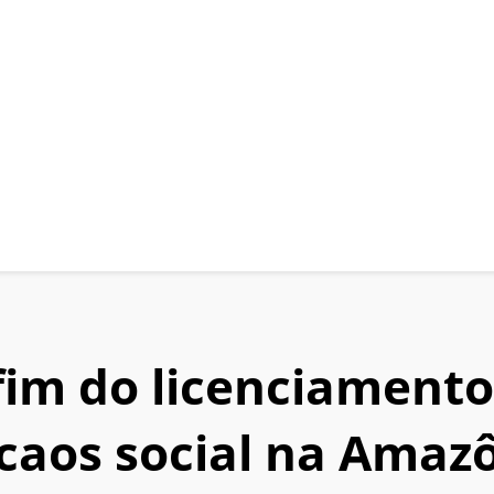
fim do licenciament
 caos social na Amaz