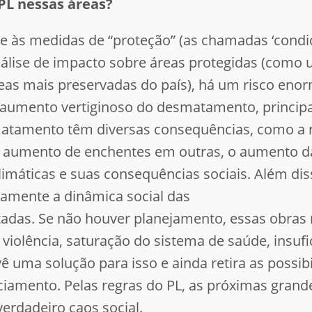
PL nessas áreas?
õe às medidas de “proteção” (as chamadas ‘condi
nálise de impacto sobre áreas protegidas (como
reas mais preservadas do país), há um risco eno
aumento vertiginoso do desmatamento, princip
atamento têm diversas consequências, como a r
o aumento de enchentes em outras, o aumento da
imáticas e suas consequências sociais. Além dis
damente a dinâmica social das
adas. Se não houver planejamento, essas obras
iolência, saturação do sistema de saúde, insufi
vê uma solução para isso e ainda retira as possib
nciamento. Pelas regras do PL, as próximas grand
rdadeiro caos social.