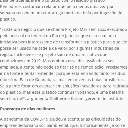
Baía de Guanabara é o cuidado com o resíduo plástico.
Remadores costumam relatar que pelo menos uma vez por
semana recolhem uma tartaruga morta na baía por ingestão de
plástico.
“Existe um negócio que se chama Projeto Mar sem Lixo, executado
pelo pessoal da federal do Rio de Janeiro, que está com uma
iniciativa bem interessante de transformar o plástico para que ele
possa ser usado na cadeia de valor por algumas indústrias da
região. Inclusive esse projeto saiu de uma iniciativa que
conduzimos em 2019. Mas embora essa discussão deva ser
ampliada, a gente não pode só ficar só na remediação. Precisamos
ir na fonte e tentar entender porque está entrando tanto resíduo
não só na Baía de Guanabara, mas em diversas baías brasileiras.
Se a gente focar em avançar em soluções inovadoras para retirada
do plástico, mas esse plástico continuar voltando, é uma batalha
sem fim, né?”, argumenta Guilherme Karam, gerente do instituto.
Esperança de dias melhores
A pandemia da COVID-19 ajudou a acentuar as dificuldades do
empreendedorismo socioambiental, que, historicamente, já sofre