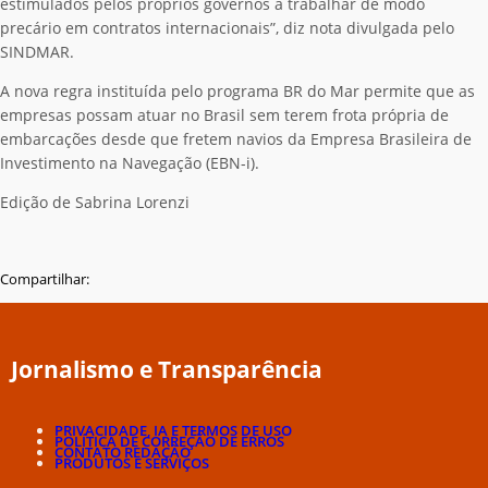
estimulados pelos próprios governos a trabalhar de modo
precário em contratos internacionais”, diz nota divulgada pelo
SINDMAR.
A nova regra instituída pelo programa BR do Mar permite que as
empresas possam atuar no Brasil sem terem frota própria de
embarcações desde que fretem navios da Empresa Brasileira de
Investimento na Navegação (EBN-i).
Edição de Sabrina Lorenzi
Compartilhar:
Jornalismo e Transparência
PRIVACIDADE, IA E TERMOS DE USO
POLÍTICA DE CORREÇÃO DE ERROS
CONTATO REDAÇÃO
PRODUTOS E SERVIÇOS