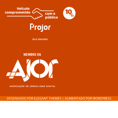
DESENHADO POR
ELEGANT THEMES
| ALIMENTADO POR
WORDPRESS