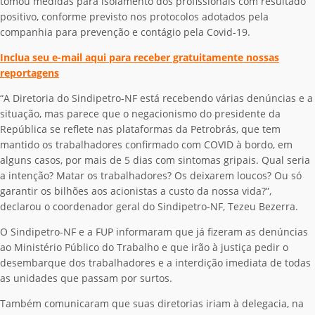
tomou medidas para isolamento dos profissionais com resultado
positivo, conforme previsto nos protocolos adotados pela
companhia para prevenção e contágio pela Covid-19.
Inclua seu e-mail aqui para receber gratuitamente nossas
reportagens
“A Diretoria do Sindipetro-NF está recebendo várias denúncias e a
situação, mas parece que o negacionismo do presidente da
República se reflete nas plataformas da Petrobrás, que tem
mantido os trabalhadores confirmado com COVID à bordo, em
alguns casos, por mais de 5 dias com sintomas gripais. Qual seria
a intenção? Matar os trabalhadores? Os deixarem loucos? Ou só
garantir os bilhões aos acionistas a custo da nossa vida?”,
declarou o coordenador geral do Sindipetro-NF, Tezeu Bezerra.
O Sindipetro-NF e a FUP informaram que já fizeram as denúncias
ao Ministério Público do Trabalho e que irão à justiça pedir o
desembarque dos trabalhadores e a interdição imediata de todas
as unidades que passam por surtos.
Também comunicaram que suas diretorias iriam à delegacia, na