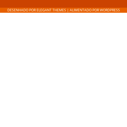
DESENHADO POR
ELEGANT THEMES
| ALIMENTADO POR
WORDPRESS