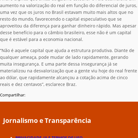
aumento na valorização do real em função do diferencial de juros,
uma vez que os juros no Brasil estavam muito mais altos que no
resto do mundo, favorecendo o capital especulativo que se
aproveitou da diferença para ganhar dinheiro rápido. Mas apesar
desse benefício para o câmbio brasileiro, esse não é um capital
que é estável para a economia nacional.
“Não é aquele capital que ajuda a estrutura produtiva. Diante de
qualquer ameaça, pode mudar de lado rapidamente, gerando
muita insegurança. E uma parte dessa insegurança já se
materializou na desvalorização que a gente viu hoje do real frente
ao dólar, que rapidamente alcançou a cotação acima de cinco
reais e dez centavos”, esclarece Braz.
Compartilhar:
Jornalismo e Transparência
PRIVACIDADE, IA E TERMOS DE USO