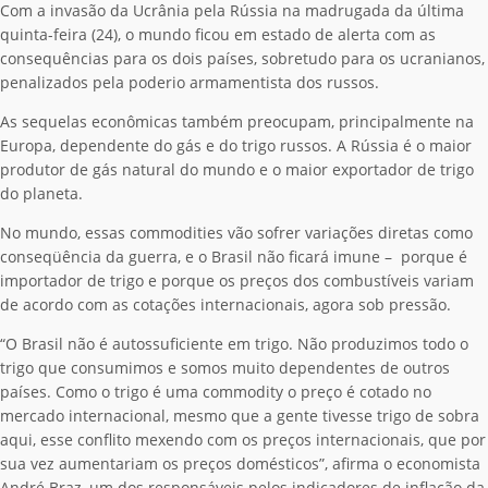
Com a invasão da Ucrânia pela Rússia na madrugada da última
quinta-feira (24), o mundo ficou em estado de alerta com as
consequências para os dois países, sobretudo para os ucranianos,
penalizados pela poderio armamentista dos russos.
As sequelas econômicas também preocupam, principalmente na
Europa, dependente do gás e do trigo russos. A Rússia é o maior
produtor de gás natural do mundo e o maior exportador de trigo
do planeta.
No mundo, essas commodities vão sofrer variações diretas como
conseqüência da guerra, e o Brasil não ficará imune – porque é
importador de trigo e porque os preços dos combustíveis variam
de acordo com as cotações internacionais, agora sob pressão.
“O Brasil não é autossuficiente em trigo. Não produzimos todo o
trigo que consumimos e somos muito dependentes de outros
países. Como o trigo é uma commodity o preço é cotado no
mercado internacional, mesmo que a gente tivesse trigo de sobra
aqui, esse conflito mexendo com os preços internacionais, que por
sua vez aumentariam os preços domésticos”, afirma o economista
André Braz, um dos responsáveis pelos indicadores de inflação da