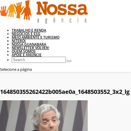
TRABALHO E RENDA
NEGÓCIOS E ESG
MEIO AMBIENTE E TURISMO
NITERÓI
NOSSA GUANABARA
NEWSLETTER VOLVER!
QUEM SOMOS
APOIE E ANUNCIE
Selecione a página
164850355262422b005ae0a_1648503552_3x2_lg