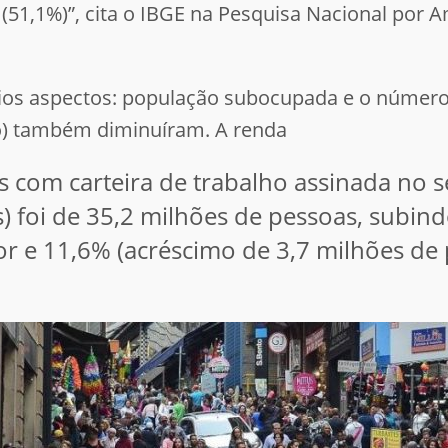
r (51,1%)”, cita o IBGE na Pesquisa Nacional por
rios aspectos: população subocupada e o número
o) também diminuíram. A renda
om carteira de trabalho assinada no se
 foi de 35,2 milhões de pessoas, subind
ior e 11,6% (acréscimo de 3,7 milhões d