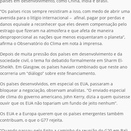
países em desenvolvimento, como China, Índia e Brasil.
“Os países ricos sempre resistiram a isso, com medo de abrir uma
avenida para o litígio internacional – afinal, pagar por perdas e
danos equivale a reconhecer que eles devem compensação pelo
estrago que fizeram na atmosfera e que afeta de maneira
desproporcional as nações que menos esquentaram o planeta”,
afirma o Observatório do Clima em nota à imprensa.
Depois de muita pressão dos países em desenvolvimento e da
sociedade civil, o tema foi debatido formalmente em Sharm El-
Sheikh. Em Glasgow, os países haviam combinado que neste ano
ocorreria um “diálogo” sobre este financiamento.
Os países desenvolvidos, em especial os EUA, passaram a
bloquear a negociação, observam analistas. “O enviado especial
de clima do governo americano, John Kerry, dizia a quem quisesse
ouvir que os EUA não topariam um fundo de jeito nenhum”.
Os EUA e a Europa querem que os países emergentes também
contribuam, o que o G77 rejeita.
“Quando passou pelo Egito a caminho da reunião do G20 em Bali,