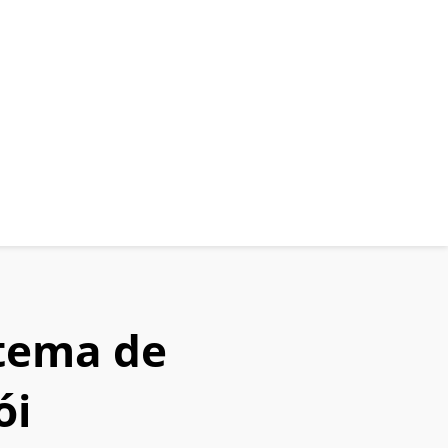
stema de
ói