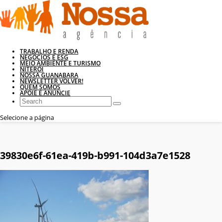
TRABALHO E RENDA
NEGÓCIOS E ESG
MEIO AMBIENTE E TURISMO
NITERÓI
NOSSA GUANABARA
NEWSLETTER VOLVER!
QUEM SOMOS
APOIE E ANUNCIE
Selecione a página
39830e6f-61ea-419b-b991-104d3a7e1528