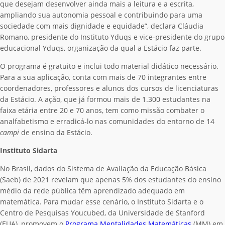
que desejam desenvolver ainda mais a leitura e a escrita,
ampliando sua autonomia pessoal e contribuindo para uma
sociedade com mais dignidade e equidade”, declara Cláudia
Romano, presidente do Instituto Yduqs e vice-presidente do grupo
educacional Yduqs, organização da qual a Estácio faz parte.
O programa é gratuito e inclui todo material didático necessário.
Para a sua aplicação, conta com mais de 70 integrantes entre
coordenadores, professores e alunos dos cursos de licenciaturas
da Estácio. A ação, que já formou mais de 1.300 estudantes na
faixa etária entre 20 e 70 anos, tem como missão combater o
analfabetismo e erradicá-lo nas comunidades do entorno de 14
campi
de ensino da Estácio.
Instituto Sidarta
No Brasil, dados do Sistema de Avaliação da Educação Básica
(Saeb) de 2021 revelam que apenas 5% dos estudantes do ensino
médio da rede pública têm aprendizado adequado em
matemática. Para mudar esse cenário, o Instituto Sidarta e o
Centro de Pesquisas Youcubed, da Universidade de Stanford
(EUA), promovem o
Programa Mentalidades Matemáticas
(MM) em