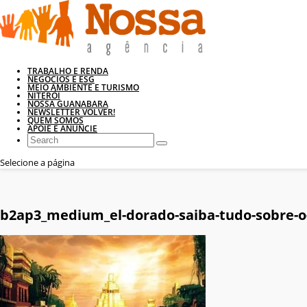
TRABALHO E RENDA
NEGÓCIOS E ESG
MEIO AMBIENTE E TURISMO
NITERÓI
NOSSA GUANABARA
NEWSLETTER VOLVER!
QUEM SOMOS
APOIE E ANUNCIE
Selecione a página
b2ap3_medium_el-dorado-saiba-tudo-sobre-o