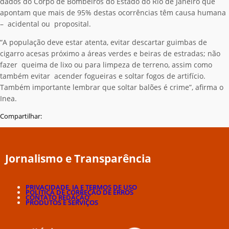
dados do Corpo de Bombeiros do Estado do Rio de Janeiro que
apontam que mais de 95% destas ocorrências têm causa humana
– acidental ou proposital.
“A população deve estar atenta, evitar descartar guimbas de
cigarro acesas próximo a áreas verdes e beiras de estradas; não
fazer queima de lixo ou para limpeza de terreno, assim como
também evitar acender fogueiras e soltar fogos de artifício.
Também importante lembrar que soltar balões é crime”, afirma o
Inea.
Compartilhar:
Jornalismo e Transparência
PRIVACIDADE, IA E TERMOS DE USO
POLÍTICA DE CORREÇÃO DE ERROS
CONTATO REDAÇÃO
PRODUTOS E SERVIÇOS