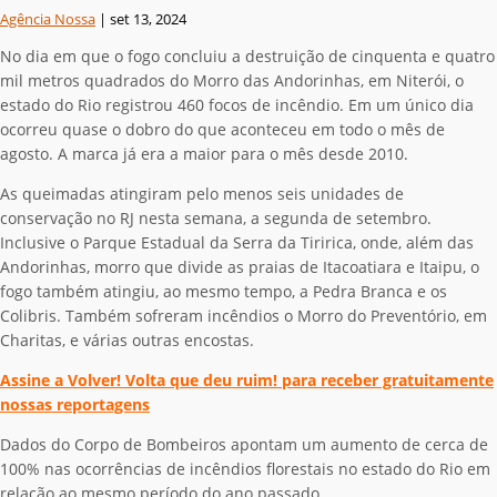
Agência Nossa
|
set 13, 2024
No dia em que o fogo concluiu a destruição de
cinquenta e quatro
mil metros quadrados
do Morro das Andorinhas, em Niterói, o
estado do Rio registrou 460 focos de incêndio. Em um único dia
ocorreu quase o dobro do que aconteceu em todo o mês de
agosto. A marca já era a maior para o mês desde 2010.
As queimadas atingiram pelo menos seis unidades de
conservação no RJ nesta semana, a segunda de setembro.
Inclusive o Parque Estadual da Serra da Tiririca, onde, além das
Andorinhas, morro que divide as praias de Itacoatiara e Itaipu, o
fogo também atingiu, ao mesmo tempo, a Pedra Branca e os
Colibris. Também sofreram incêndios o Morro do Preventório, em
Charitas, e várias outras encostas.
Assine a Volver! Volta que deu ruim! para receber gratuitamente
nossas reportagens
Dados do Corpo de Bombeiros apontam um aumento de cerca de
100% nas ocorrências de incêndios florestais no estado do Rio em
relação ao mesmo período do ano passado.