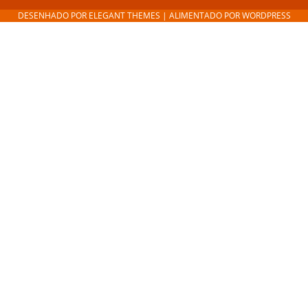
DESENHADO POR
ELEGANT THEMES
| ALIMENTADO POR
WORDPRESS