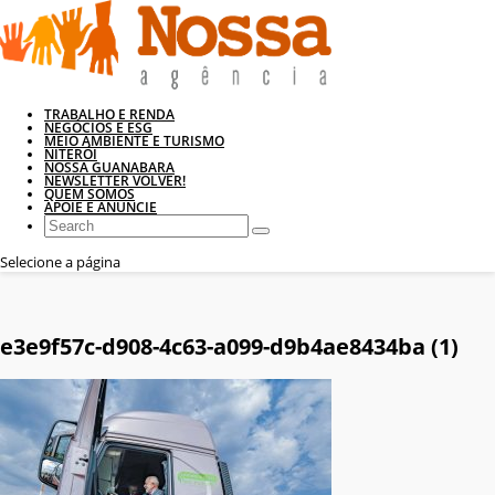
TRABALHO E RENDA
NEGÓCIOS E ESG
MEIO AMBIENTE E TURISMO
NITERÓI
NOSSA GUANABARA
NEWSLETTER VOLVER!
QUEM SOMOS
APOIE E ANUNCIE
Selecione a página
e3e9f57c-d908-4c63-a099-d9b4ae8434ba (1)