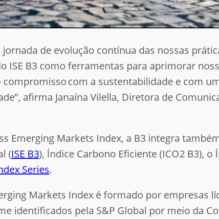
ornada de evolução contínua das nossas práticas
do ISE B3 como ferramentas para aprimorar nossas
so compromisso com a sustentabilidade e com u
ade”, afirma Janaína Vilella, Diretora de Comunic
ss Emerging Markets Index, a B3 integra também 
l (
ISE B3
), Índice Carbono Eficiente (ICO2 B3), o
ndex Series
.
erging Markets Index é formado por empresas líd
 identificados pela S&P Global por meio da Cor