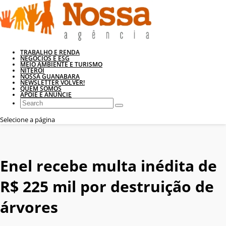
TRABALHO E RENDA
NEGÓCIOS E ESG
MEIO AMBIENTE E TURISMO
NITERÓI
NOSSA GUANABARA
NEWSLETTER VOLVER!
QUEM SOMOS
APOIE E ANUNCIE
Selecione a página
Enel recebe multa inédita de
R$ 225 mil por destruição de
árvores