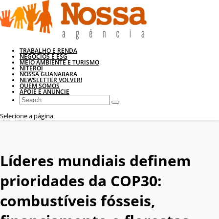
TRABALHO E RENDA
NEGÓCIOS E ESG
MEIO AMBIENTE E TURISMO
NITERÓI
NOSSA GUANABARA
NEWSLETTER VOLVER!
QUEM SOMOS
APOIE E ANUNCIE
Selecione a página
Líderes mundiais definem
prioridades da COP30:
combustíveis fósseis,