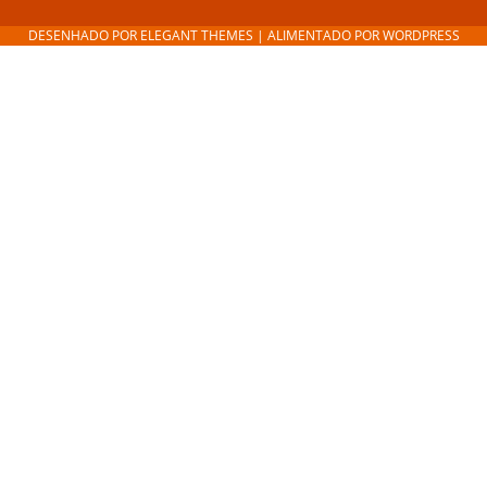
DESENHADO POR
ELEGANT THEMES
| ALIMENTADO POR
WORDPRESS