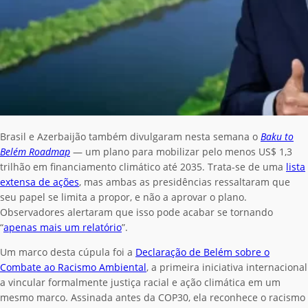
Brasil e Azerbaijão também divulgaram nesta semana o
Baku to
Belém Roadmap
— um plano para mobilizar pelo menos US$ 1,3
trilhão em financiamento climático até 2035. Trata-se de uma
lista
extensa de ações
, mas ambas as presidências ressaltaram que
seu papel se limita a propor, e não a aprovar o plano.
Observadores alertaram que isso pode acabar se tornando
“
apenas mais um relatório
”.
Um marco desta cúpula foi a
Declaração de Belém sobre o
Combate ao Racismo Ambiental
, a primeira iniciativa internacional
a vincular formalmente justiça racial e ação climática em um
mesmo marco. Assinada antes da COP30, ela reconhece o racismo