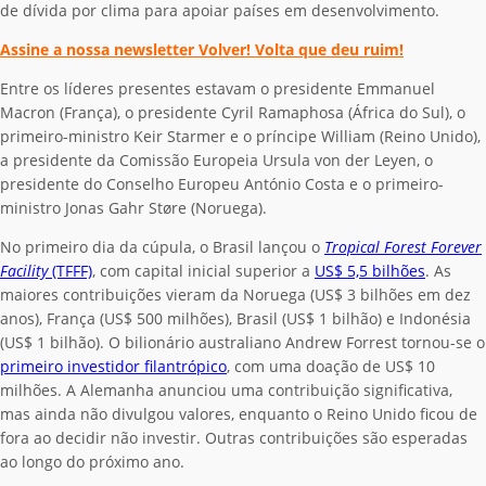
de dívida por clima para apoiar países em desenvolvimento.
Assine a nossa newsletter Volver! Volta que deu ruim!
Entre os líderes presentes estavam o presidente Emmanuel
Macron (França), o presidente Cyril Ramaphosa (África do Sul), o
primeiro-ministro Keir Starmer e o príncipe William (Reino Unido),
a presidente da Comissão Europeia Ursula von der Leyen, o
presidente do Conselho Europeu António Costa e o primeiro-
ministro Jonas Gahr Støre (Noruega).
No primeiro dia da cúpula, o Brasil lançou o
Tropical Forest Forever
Facility
(TFFF)
, com capital inicial superior a
US$ 5,5 bilhões
. As
maiores contribuições vieram da Noruega (US$ 3 bilhões em dez
anos), França (US$ 500 milhões), Brasil (US$ 1 bilhão) e Indonésia
(US$ 1 bilhão). O bilionário australiano Andrew Forrest tornou-se o
primeiro investidor filantrópico
, com uma doação de US$ 10
milhões. A Alemanha anunciou uma contribuição significativa,
mas ainda não divulgou valores, enquanto o Reino Unido ficou de
fora ao decidir não investir. Outras contribuições são esperadas
ao longo do próximo ano.