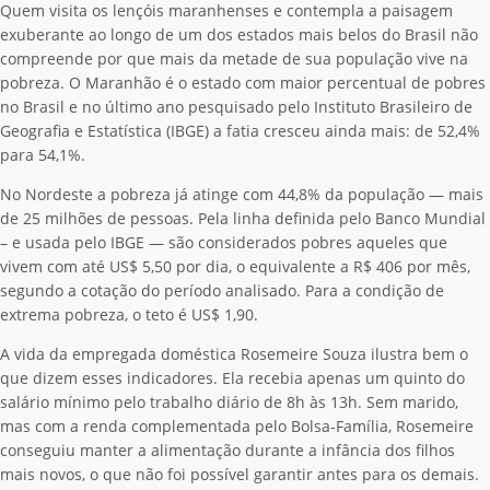
Quem visita os lençóis maranhenses e contempla a paisagem
exuberante ao longo de um dos estados mais belos do Brasil não
compreende por que mais da metade de sua população vive na
pobreza. O Maranhão é o estado com maior percentual de pobres
no Brasil e no último ano pesquisado pelo Instituto Brasileiro de
Geografia e Estatística (IBGE) a fatia cresceu ainda mais: de 52,4%
para 54,1%.
No Nordeste a pobreza já atinge com 44,8% da população — mais
de 25 milhões de pessoas. Pela linha definida pelo Banco Mundial
– e usada pelo IBGE — são considerados pobres aqueles que
vivem com até US$ 5,50 por dia, o equivalente a R$ 406 por mês,
segundo a cotação do período analisado. Para a condição de
extrema pobreza, o teto é US$ 1,90.
A vida da empregada doméstica Rosemeire Souza ilustra bem o
que dizem esses indicadores. Ela recebia apenas um quinto do
salário mínimo pelo trabalho diário de 8h às 13h. Sem marido,
mas com a renda complementada pelo Bolsa-Família, Rosemeire
conseguiu manter a alimentação durante a infância dos filhos
mais novos, o que não foi possível garantir antes para os demais.