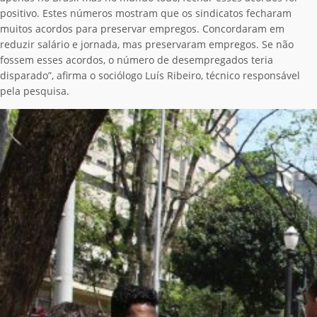
positivo. Estes números mostram que os sindicatos fecharam
muitos acordos para preservar empregos. Concordaram em
reduzir salário e jornada, mas preservaram empregos. Se não
fossem esses acordos, o número de desempregados teria
disparado”, afirma o sociólogo Luís Ribeiro, técnico responsável
pela pesquisa.