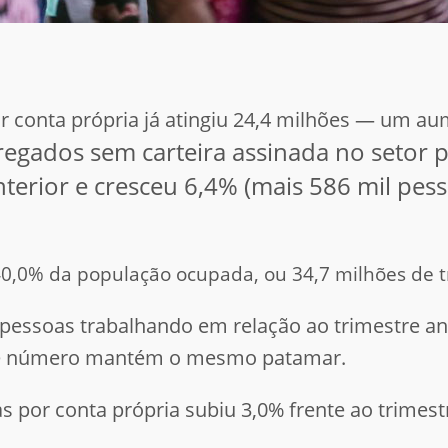
r conta própria já atingiu 24,4 milhões — um a
ados sem carteira assinada no setor pr
nterior e cresceu 6,4% (mais 586 mil pess
 40,0% da população ocupada, ou 34,7 milhões de 
l pessoas trabalhando em relação ao trimestre a
ste número mantém o mesmo patamar.
por conta própria subiu 3,0% frente ao trimest