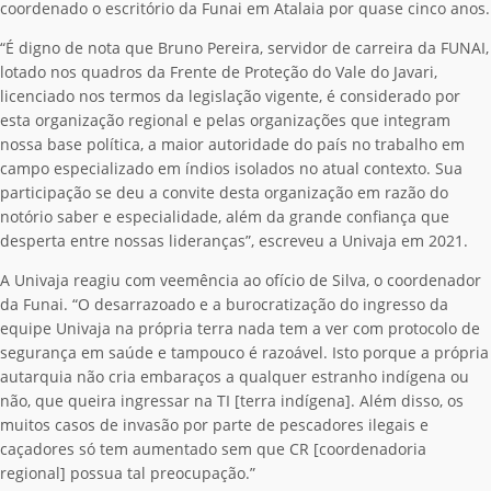
coordenado o escritório da Funai em Atalaia por quase cinco anos.
“É digno de nota que Bruno Pereira, servidor de carreira da FUNAI,
lotado nos quadros da Frente de Proteção do Vale do Javari,
licenciado nos termos da legislação vigente, é considerado por
esta organização regional e pelas organizações que integram
nossa base política, a maior autoridade do país no trabalho em
campo especializado em índios isolados no atual contexto. Sua
participação se deu a convite desta organização em razão do
notório saber e especialidade, além da grande confiança que
desperta entre nossas lideranças”, escreveu a Univaja em 2021.
A Univaja reagiu com veemência ao ofício de Silva, o coordenador
da Funai. “O desarrazoado e a burocratização do ingresso da
equipe Univaja na própria terra nada tem a ver com protocolo de
segurança em saúde e tampouco é razoável. Isto porque a própria
autarquia não cria embaraços a qualquer estranho indígena ou
não, que queira ingressar na TI [terra indígena]. Além disso, os
muitos casos de invasão por parte de pescadores ilegais e
caçadores só tem aumentado sem que CR [coordenadoria
regional] possua tal preocupação.”