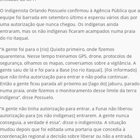
O indigenista Orlando Possuelo confirmou à Agência Pública que a
equipe foi barrada em setembro último e esperou vários dias por
uma autorização que nunca chegou. Os indígenas ainda
entraram, mas os não indígenas ficaram acampados numa praia
do rio Itaquaí.
“A gente foi para o [rio] Quixito primeiro, onde fizemos
quarentena. Nesse tempo treinamos GPS, drone, protocolos de
segurança, olhamos os mapas, conversamos sobre a vigilância. A
gente saiu de lá e foi para a Base [no rio Itaquaí]. [Foi informado]
que não tinha autorização para entrar e não podia continuar.
Então a gente ficou parada ali próximo ao [lago do] Jaburu, parado
numa praia, onde fizemos o monitoramento desse limite da terra
indígena”, disse Possuelo.
“A gente não tinha autorização para entrar, a Funai não liberou
autorização para [os não indígenas] entrarem. A gente nunca
conseguia, a verdade é essa”, disse o indigenista. A situação
mudou depois que foi editada uma portaria que concedia à
coordenação regional a decisão sobre liberar ou não a entrada.