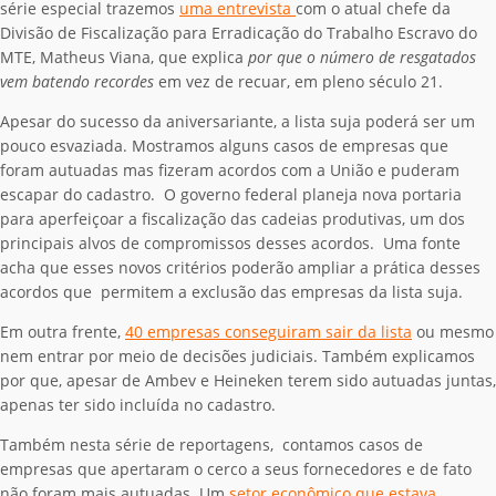
série especial trazemos
uma entrevista
com o atual chefe da
Divisão de Fiscalização para Erradicação do Trabalho Escravo do
MTE, Matheus Viana, que explica
por que o número de resgatados
vem batendo recordes
em vez de recuar, em pleno século 21.
Apesar do sucesso da aniversariante, a lista suja poderá ser um
pouco esvaziada. Mostramos alguns casos de empresas que
foram autuadas mas fizeram acordos com a União e puderam
escapar do cadastro. O governo federal planeja nova portaria
para aperfeiçoar a fiscalização das cadeias produtivas, um dos
principais alvos de compromissos desses acordos. Uma fonte
acha que esses novos critérios poderão ampliar a prática desses
acordos que permitem a exclusão das empresas da lista suja.
Em outra frente,
40 empresas conseguiram sair da lista
ou mesmo
nem entrar por meio de decisões judiciais. Também explicamos
por que, apesar de Ambev e Heineken terem sido autuadas juntas,
apenas ter sido incluída no cadastro.
Também nesta série de reportagens, contamos casos de
empresas que apertaram o cerco a seus fornecedores e de fato
não foram mais autuadas. Um
setor econômico que estava