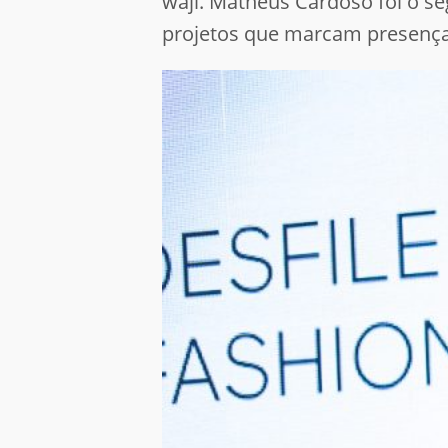
waji. Matheus Cardoso
foi o s
projetos que marcam presença c