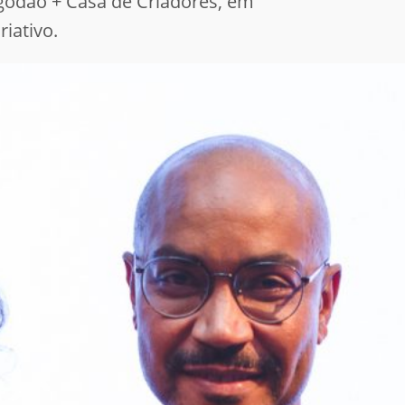
godão + Casa de Criadores, em
iativo.