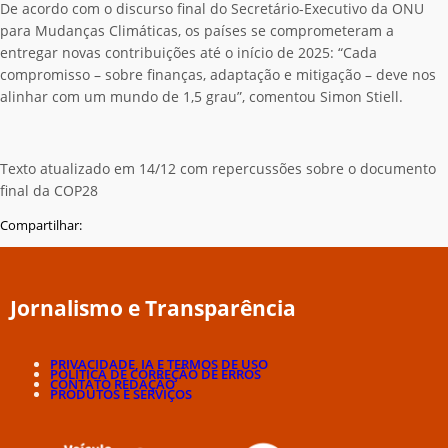
De acordo com o discurso final do Secretário-Executivo da ONU
para Mudanças Climáticas, os países se comprometeram a
entregar novas contribuições até o início de 2025: “Cada
compromisso – sobre finanças, adaptação e mitigação – deve nos
alinhar com um mundo de 1,5 grau”, comentou Simon Stiell.
Texto atualizado em 14/12 com repercussões sobre o documento
final da COP28
Compartilhar:
Jornalismo e Transparência
PRIVACIDADE, IA E TERMOS DE USO
POLÍTICA DE CORREÇÃO DE ERROS
CONTATO REDAÇÃO
PRODUTOS E SERVIÇOS