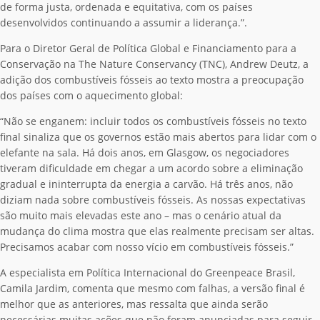
de forma justa, ordenada e equitativa, com os países
desenvolvidos continuando a assumir a liderança.”.
Para o Diretor Geral de Política Global e Financiamento para a
Conservação na The Nature Conservancy (TNC), Andrew Deutz, a
adição dos combustíveis fósseis ao texto mostra a preocupação
dos países com o aquecimento global:
“Não se enganem: incluir todos os combustíveis fósseis no texto
final sinaliza que os governos estão mais abertos para lidar com o
elefante na sala. Há dois anos, em Glasgow, os negociadores
tiveram dificuldade em chegar a um acordo sobre a eliminação
gradual e ininterrupta da energia a carvão. Há três anos, não
diziam nada sobre combustíveis fósseis. As nossas expectativas
são muito mais elevadas este ano – mas o cenário atual da
mudança do clima mostra que elas realmente precisam ser altas.
Precisamos acabar com nosso vício em combustíveis fósseis.”
A especialista em Política Internacional do Greenpeace Brasil,
Camila Jardim, comenta que mesmo com falhas, a versão final é
melhor que as anteriores, mas ressalta que ainda serão
necessárias muitas ações que não foram anunciadas para seguir