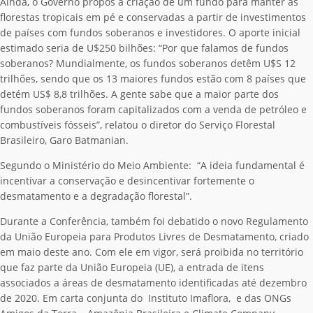
Ainda, o Governo propôs a criação de um fundo para manter as
florestas tropicais em pé e conservadas a partir de investimentos
de países com fundos soberanos e investidores. O aporte inicial
estimado seria de U$250 bilhões: “Por que falamos de fundos
soberanos? Mundialmente, os fundos soberanos detêm U$S 12
trilhões, sendo que os 13 maiores fundos estão com 8 países que
detém US$ 8,8 trilhões. A gente sabe que a maior parte dos
fundos soberanos foram capitalizados com a venda de petróleo e
combustíveis fósseis”, relatou o diretor do Serviço Florestal
Brasileiro, Garo Batmanian.
Segundo o Ministério do Meio Ambiente: “A ideia fundamental é
incentivar a conservação e desincentivar fortemente o
desmatamento e a degradação florestal”.
Durante a Conferência, também foi debatido o novo Regulamento
da União Europeia para Produtos Livres de Desmatamento, criado
em maio deste ano. Com ele em vigor, será proibida no território
que faz parte da União Europeia (UE), a entrada de itens
associados a áreas de desmatamento identificadas até dezembro
de 2020. Em carta conjunta do Instituto Imaflora, e das ONGs