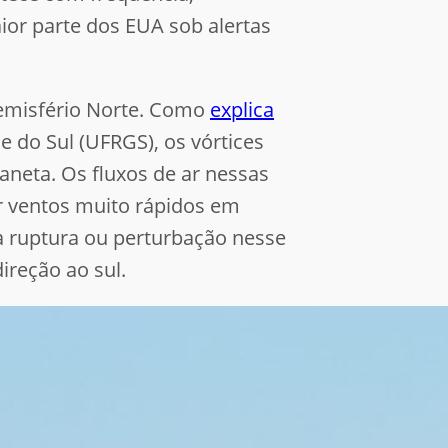
or parte dos EUA sob alertas
hemisfério Norte. Como
explica
 do Sul (UFRGS), os vórtices
laneta. Os fluxos de ar nessas
r ventos muito rápidos em
a ruptura ou perturbação nesse
ireção ao sul.