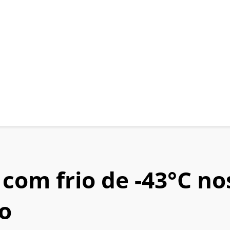
com frio de -43°C no
io