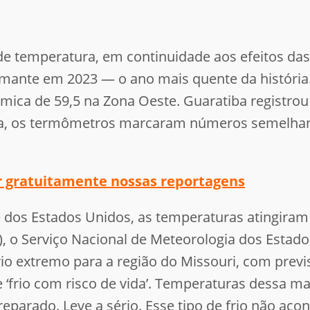
 temperatura, em continuidade aos efeitos das
rmante em 2023 — o ano mais quente da história
rmica de 59,5 na Zona Oeste. Guaratiba registr
da, os termômetros marcaram números semelhan
er gratuitamente nossas reportagens
e dos Estados Unidos, as temperaturas atingira
11), o Serviço Nacional de Meteorologia dos Esta
frio extremo para a região do Missouri, com prev
frio com risco de vida’. Temperaturas dessa m
reparado. Leve a sério. Esse tipo de frio não ac