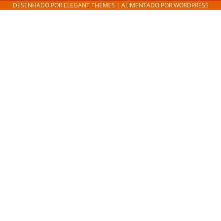
DESENHADO POR
ELEGANT THEMES
| ALIMENTADO POR
WORDPRESS