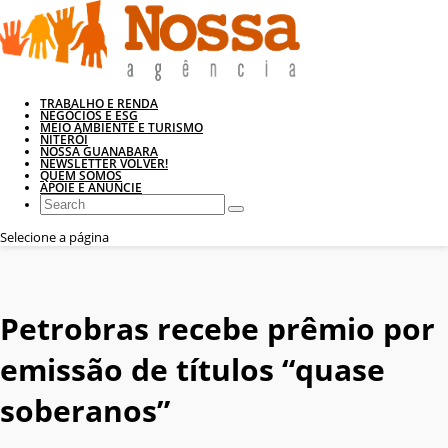
TRABALHO E RENDA
NEGÓCIOS E ESG
MEIO AMBIENTE E TURISMO
NITERÓI
NOSSA GUANABARA
NEWSLETTER VOLVER!
QUEM SOMOS
APOIE E ANUNCIE
Selecione a página
Petrobras recebe prêmio por
emissão de títulos “quase
soberanos”