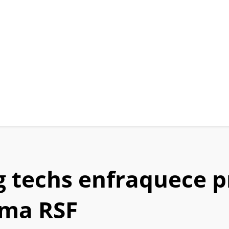
 techs enfraquece pr
rma RSF