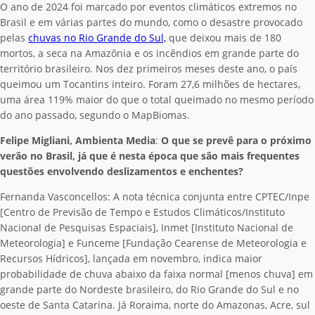
O ano de 2024 foi marcado por eventos climáticos extremos no
Brasil e em várias partes do mundo, como o desastre provocado
pelas
chuvas no Rio Grande do Sul,
que deixou mais de 180
mortos, a seca na Amazônia e os incêndios em grande parte do
território brasileiro. Nos dez primeiros meses deste ano, o país
queimou um Tocantins inteiro. Foram 27,6 milhões de hectares,
uma área 119% maior do que o total queimado no mesmo período
do ano passado, segundo o MapBiomas.
Felipe Migliani, Ambienta Media
:
O que se prevê para o próximo
verão no Brasil, já que é nesta época que são mais frequentes
questões envolvendo deslizamentos e enchentes?
Fernanda Vasconcellos:
A nota técnica conjunta entre CPTEC/Inpe
[Centro de Previsão de Tempo e Estudos Climáticos/Instituto
Nacional de Pesquisas Espaciais], Inmet [Instituto Nacional de
Meteorologia] e Funceme [Fundação Cearense de Meteorologia e
Recursos Hídricos], lançada em novembro, indica maior
probabilidade de chuva abaixo da faixa normal [menos chuva] em
grande parte do Nordeste brasileiro, do Rio Grande do Sul e no
oeste de Santa Catarina. Já Roraima, norte do Amazonas, Acre, sul