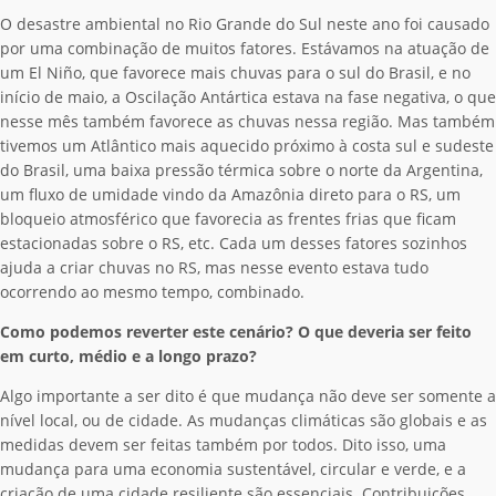
O desastre ambiental no Rio Grande do Sul neste ano foi causado
por uma combinação de muitos fatores. Estávamos na atuação de
um El Niño, que favorece mais chuvas para o sul do Brasil, e no
início de maio, a Oscilação Antártica estava na fase negativa, o que
nesse mês também favorece as chuvas nessa região. Mas também
tivemos um Atlântico mais aquecido próximo à costa sul e sudeste
do Brasil, uma baixa pressão térmica sobre o norte da Argentina,
um fluxo de umidade vindo da Amazônia direto para o RS, um
bloqueio atmosférico que favorecia as frentes frias que ficam
estacionadas sobre o RS, etc. Cada um desses fatores sozinhos
ajuda a criar chuvas no RS, mas nesse evento estava tudo
ocorrendo ao mesmo tempo, combinado.
Como podemos reverter este cenário? O que deveria ser feito
em curto, médio e a longo prazo?
Algo importante a ser dito é que mudança não deve ser somente a
nível local, ou de cidade. As mudanças climáticas são globais e as
medidas devem ser feitas também por todos. Dito isso, uma
mudança para uma economia sustentável, circular e verde, e a
criação de uma cidade resiliente são essenciais. Contribuições