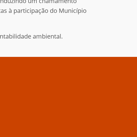
 conduzindo um chamamento
as à participação do Município
ntabilidade ambiental.