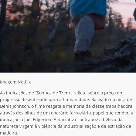
Imagem Netflix
As indicações de “Sonhos de Trem”, reflete sobre o preço do
progresso desenfreado para a humanidade. Baseado na obra de
Denis Johnson, o filme resgata a memória da classe trabalhadora
através dos olhos de um operário ferroviário, papel que rendeu a
indicação a Joel Edgerton. A narrativa contrapõe a beleza da
natureza virgem à violência da industrialização e da extração de
madeira.