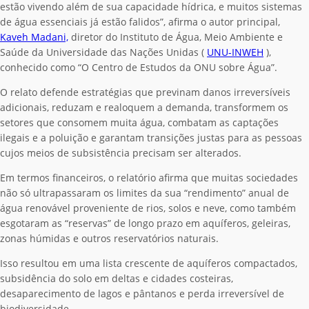
estão vivendo além de sua capacidade hídrica, e muitos sistemas
de água essenciais já estão falidos”, afirma o autor principal,
Kaveh Madani,
diretor do Instituto de Água, Meio Ambiente e
Saúde da Universidade das Nações Unidas (
UNU-INWEH
),
conhecido como “O Centro de Estudos da ONU sobre Água”.
O relato defende estratégias que previnam danos irreversíveis
adicionais, reduzam e realoquem a demanda, transformem os
setores que consomem muita água, combatam as captações
ilegais e a poluição e garantam transições justas para as pessoas
cujos meios de subsistência precisam ser alterados.
Em termos financeiros, o
relatório afirma que muitas sociedades
não só ultrapassaram os limites da sua “rendimento” anual de
água renovável proveniente de rios, solos e neve, como também
esgotaram as “reservas” de longo prazo em aquíferos, geleiras,
zonas húmidas e outros reservatórios naturais.
Isso resultou em uma lista crescente de aquíferos compactados,
subsidência do solo em deltas e cidades costeiras,
desaparecimento de lagos e pântanos e perda irreversível de
biodiversidade.