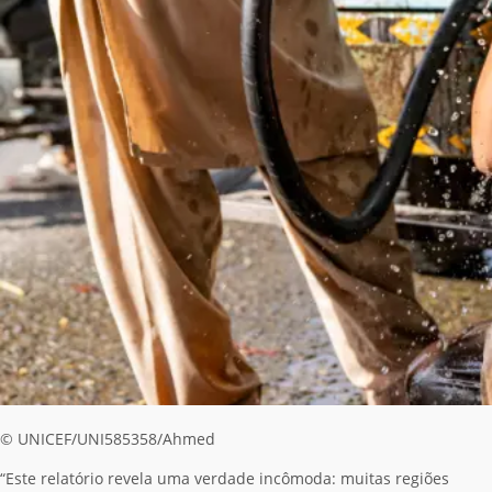
© UNICEF/UNI585358/Ahmed
“Este
relatório revela uma verdade incômoda: muitas regiões