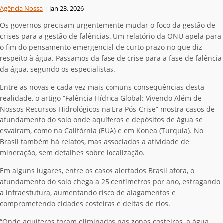
Agência Nossa
|
jan 23, 2026
Os governos precisam urgentemente mudar o foco da gestão de
crises para a gestão de falências. Um relatório da ONU apela para
o fim do pensamento emergencial de curto prazo no que diz
respeito à água. Passamos da fase de crise para a fase de falência
da água, segundo os especialistas.
Entre as novas e cada vez mais comuns consequências desta
realidade, o artigo “
Falência Hídrica Global: Vivendo Além de
Nossos Recursos Hidrológicos na Era Pós-Crise
”
mostra casos de
afundamento do solo onde aquíferos e depósitos de água se
esvaíram, como na Califórnia (EUA) e em Konea (Turquia). No
Brasil também há relatos, mas associados a atividade de
mineração, sem detalhes sobre localização.
Em alguns lugares, entre os casos alertados Brasil afora, o
afundamento do solo chega a 25 centímetros por ano, estragando
a infraestutura, aumentando risco de alagamentos e
comprometendo cidades costeiras e deltas de rios.
“Onde aquíferos foram eliminados nas zonas costeiras, a água