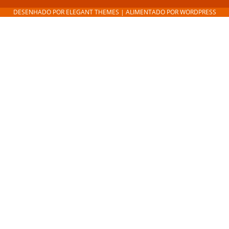
DESENHADO POR
ELEGANT THEMES
| ALIMENTADO POR
WORDPRESS