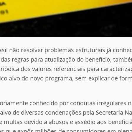
asil não resolver problemas estruturais já conhe
o das regras para atualização do benefício, tam
eriódica dos valores referenciais para caracteriz
ico alvo do novo programa, sem explicar de form
otoriamente conhecido por condutas irregulares 
 alvo de diversas condenações pela Secretaria 
 multas devido a abusos e assédio aos beneficiá
s que expôs milhões de consumidores em plena