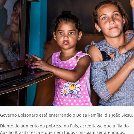
Governo Bolsonaro está enterrando o Bolsa Família, diz João Sicsu.
Diante do aumento da pobreza no País, acredita-se que a fila do
Auxílio Brasil cresça e que nem todos consigam ser atendidos.