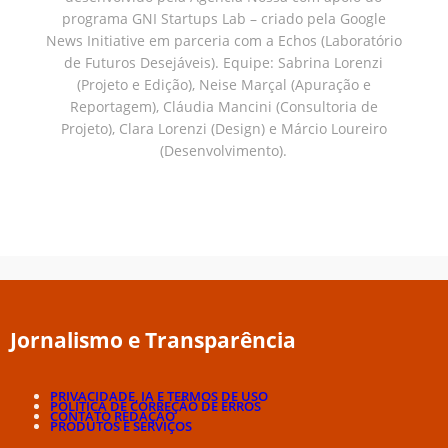
programa GNI Startups Lab – criado pela Google
News Initiative em parceria com a Echos (Laboratório
de Futuros Desejáveis). Equipe: Sabrina Lorenzi
(Projeto e Edição), Neise Marçal (Apuração e
Reportagem), Cláudia Mancini (Consultoria de
Projeto), Clara Lorenzi (Design) e Márcio Loureiro
(Desenvolvimento).
Jornalismo e Transparência
PRIVACIDADE, IA E TERMOS DE USO
POLÍTICA DE CORREÇÃO DE ERROS
CONTATO REDAÇÃO
PRODUTOS E SERVIÇOS