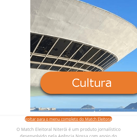
Voltar para o menu completo do Match Eleitoral
O Match Eleitoral Niterói é um produto jornalístico
desenvolvido pela Agência Nossa com apoio do