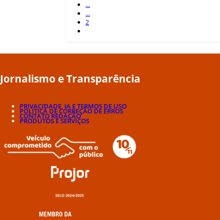
...
...
2
Jornalismo e Transparência
PRIVACIDADE, IA E TERMOS DE USO
POLÍTICA DE CORREÇÃO DE ERROS
CONTATO REDAÇÃO
PRODUTOS E SERVIÇOS